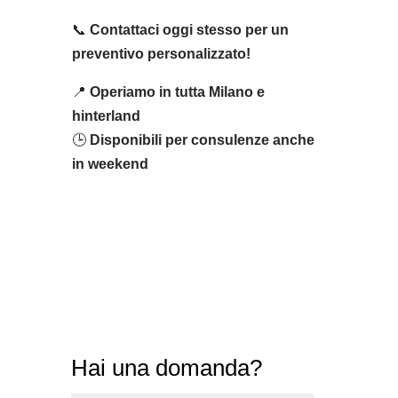
📞
Contattaci oggi stesso per un
preventivo personalizzato!
📍
Operiamo in tutta Milano e
hinterland
🕒
Disponibili per consulenze anche
in weekend
Desideri maggiori informazioni su i
nostri prodotti?
Chiamaci o scrivici una mail:
Hai una domanda?