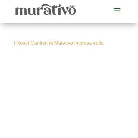
I Nostri Cantieri di Murativo Impresa edile
Il Grande Progetto
Aziendale a
Buccinasco (Via
delle Azalee)
Prenota ora il tuo sopralluogo
gratuito.