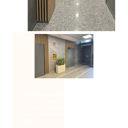
Nel 2024,
Murativo
ha affrontato una delle sfide
più ambiziose dell'anno: la riqualificazione totale
di uno spazio direzionale di circa
1400 mq
situato in
Via delle Azalee 13, a Buccinasco
(MI)
.