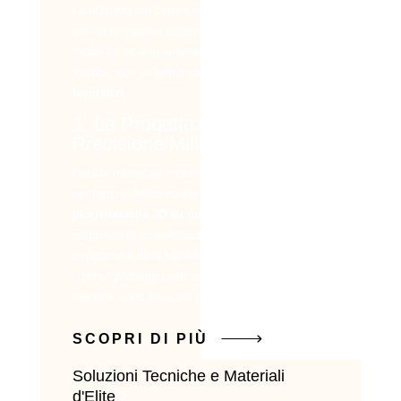
La richiesta del cliente era chiara: trasformare un
ambiente vasto e dispersivo in un ufficio
moderno, acusticamente protetto e visivamente
iconico, con un fermo cantiere di soli
15 giorni
lavorativi
.
1. La Progettazione 3D:
Precisione Millimetrica
Data la metratura imponente, non c'era spazio
per l'errore. Abbiamo iniziato con una
progettazione 3D su misura
. Questo ci ha
permesso di visualizzare l'impatto dei pannelli
separatori e della boiserie prima ancora di posare
il primo ponteggio interno, ottimizzando i flussi di
lavoro e la logistica dei materiali.
SCOPRI DI PIÙ
Soluzioni Tecniche e Materiali
d'Elite