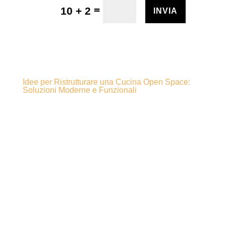
=
10 + 2
INVIA
Idee per Ristrutturare una Cucina Open Space:
Soluzioni Moderne e Funzionali
Idee per
ristrutturare una
cucina open
space: soluzioni
moderne e