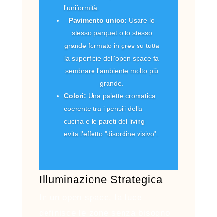
l'uniformità.
Pavimento unico:
Usare lo
stesso parquet o lo stesso
grande formato in gres su tutta
la superficie dell'open space fa
sembrare l'ambiente molto più
grande.
Colori:
Una palette cromatica
coerente tra i pensili della
cucina e le pareti del living
evita l'effetto "disordine visivo".
Illuminazione Strategica
In un open space, la luce
definisce le zone senza bisogno