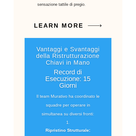
sensazione tattile di pregio.
LEARN MORE
Vantaggi e Svantaggi
della Ristrutturazione
Chiavi in Mano
Record di
Esecuzione: 15
Giorni
Il team Murativo ha coordinato le
squadre per operare in
simultanea su diversi fronti:
Ripristino Strutturale: