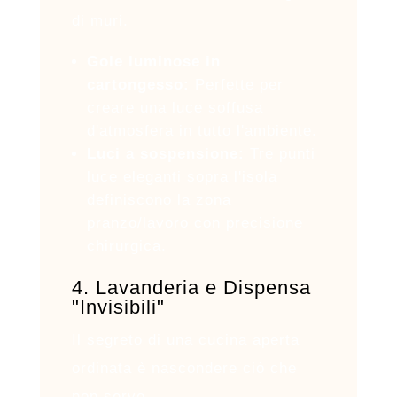
di muri.
Gole luminose in
cartongesso:
Perfette per
creare una luce soffusa
d'atmosfera in tutto l'ambiente.
Luci a sospensione:
Tre punti
luce eleganti sopra l'isola
definiscono la zona
pranzo/lavoro con precisione
chirurgica.
4. Lavanderia e Dispensa
"Invisibili"
Il segreto di una cucina aperta
ordinata è nascondere ciò che
non serve.