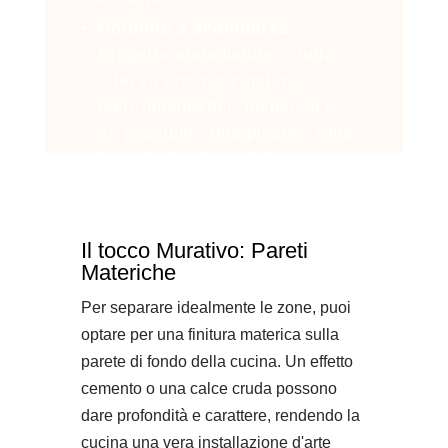
Colonne a scomparsa:
Progetta armadiature a tutta
altezza che nascondano
elettrodomestici, dispensa e,
se possibile, una piccola zona
lavanderia. Quando le ante
sono chiuse, la cucina sembra
una parete d'arredo elegante.
Il tocco Murativo: Pareti
Materiche
Per separare idealmente le zone, puoi
optare per una finitura materica sulla
parete di fondo della cucina. Un effetto
cemento o una calce cruda possono
dare profondità e carattere, rendendo la
cucina una vera installazione d'arte