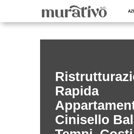
AZ
Ristrutturaz
Rapida
Appartament
Cinisello Ba
Tempi, Costi