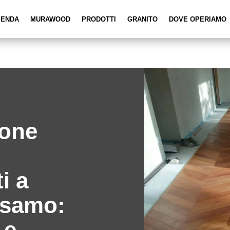
IENDA
MURAWOOD
PRODOTTI
GRANITO
DOVE OPERIAMO
ione
i a
lsamo:
 e