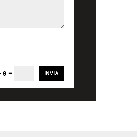
=
+ 9
INVIA