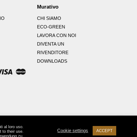
Murativo
MO
CHI SIAMO
ECO-GREEN
LAVORA CON NOI
DIVENTA UN
RIVENDITORE
DOWNLOADS
i al loro uso.
Cookie settings
ACCEPT
 to their use.
erwendung zu.