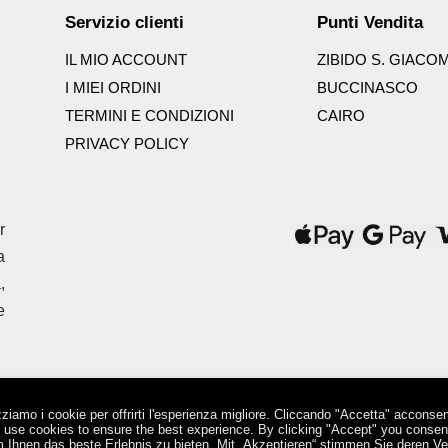
Servizio clienti
Punti Vendita
IL MIO ACCOUNT
ZIBIDO S. GIACO
I MIEI ORDINI
BUCCINASCO
TERMINI E CONDIZIONI
CAIRO
PRIVACY POLICY
r
a
,
e
zziamo i cookie per offrirti l'esperienza migliore. Cliccando "Accetta" acconsent
P.IVA: 12836750963 | Viale Longarone, 31 - 20058 Zibido San Giacomo - MI
 use cookies to ensure the best experience. By clicking "Accept" you consent
 Ihnen das beste Erlebnis zu bieten. Mit „Akzeptieren“ stimmen Sie deren V