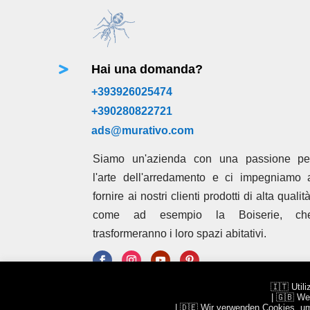
Hai una domanda?

+393926025474
+390280822721
ads@murativo.com
Siamo un'azienda con una passione pe
l'arte dell'arredamento e ci impegniamo 
fornire ai nostri clienti prodotti di alta qualità
come ad esempio la Boiserie, ch
trasformeranno i loro spazi abitativi.
🇮🇹 Utili
Copyright 2023 | Designed by Murativo Decorazioni | 
| 🇬🇧 We
| 🇩🇪 Wir verwenden Cookies, um