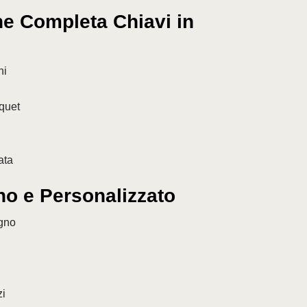
ne Completa Chiavi in
ni
quet
ata
o e Personalizzato
egno
zi