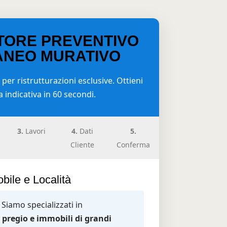
TORE PREVENTIVO
ANEO MURATIVO
 per ristrutturazioni esclusive. Ottieni
 indicativa in 60 secondi.
3.
Lavori
4.
Dati
5.
Cliente
Conferma
bile e Località
Siamo specializzati in
i pregio e immobili di grandi