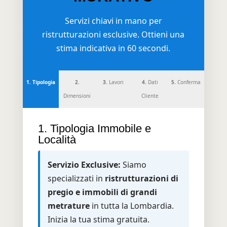
Servizi chiavi in mano per
ristrutturazioni esclusive. Ottieni una
stima indicativa in 60 secondi.
1.
Tipologia
2.
3.
Lavori
4.
Dati
5.
Conferma
Dimensioni
Cliente
1. Tipologia Immobile e
Località
Servizio Exclusive:
Siamo
specializzati in
ristrutturazioni di
pregio e immobili di grandi
metrature
in tutta la Lombardia.
Inizia la tua stima gratuita.