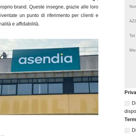
proprio brand. Queste insegne, grazie alle loro
iventate un punto di riferimento per clienti e
ità e affidabilità.
Priv
D
disp
Term
D