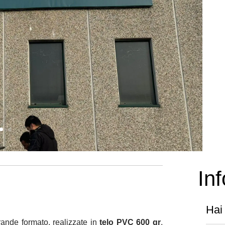
Inf
Hai
rande formato, realizzate in
telo PVC 600 gr
,